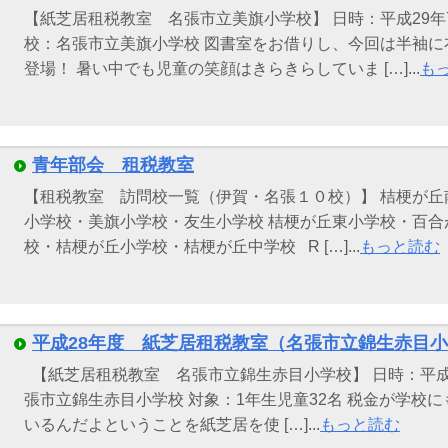
【紙芝居租税教室 名張市立美旗小学校】 日時：平成29年7月
校：名張市立美旗小学校 図書室をお借りし、今回は半袖
登場！ 暑い中でも児童の笑顔はきらきらしていま […]...
も
青年部会 租税教室
【租税教室 訪問校一覧（伊賀・名張１０校）】 桔梗が
小学校・美旗小学校・友生小学校 桔梗が丘東小学校・百合
校・桔梗が丘小学校・桔梗が丘中学校 R […]...
もっと読む
平成28年度 紙芝居租税教室（名張市立錦生赤目
【紙芝居租税教室 名張市立錦生赤目小学校】 日時：平成2
張市立錦生赤目小学校 対象：1年生児童32名 税金が学校
いるんだよということを紙芝居を使 […]...
もっと読む