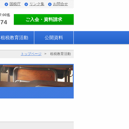
国税庁
リンク集
お問合せ
7:00迄
ご入会・資料請求
774
租税教育活動
公開資料
トップページ
租税教育活動