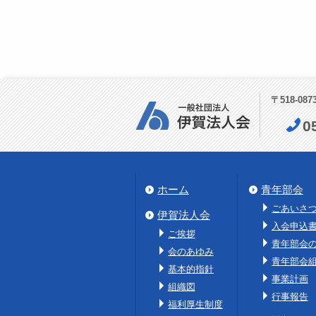
〒518-08
0
ホーム
青年部会
ごあいさ
伊賀法人会
入会申込
ご挨拶
青年部会
会のあゆみ
青年部会
基本的指針
事業計画
組織図
行事報告
福利厚生制度