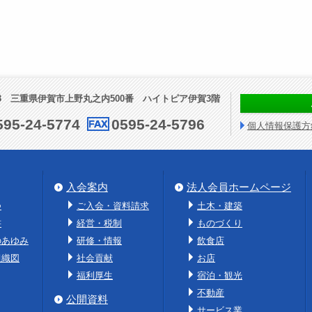
73
三重県伊賀市上野丸之内500番
ハイトピア伊賀3階
595-24-5774
0595-24-5796
個人情報保護方
入会案内
法人会員ホームページ
つ
ご入会・資料請求
土木・建築
書
経営・税制
ものづくり
のあゆみ
研修・情報
飲食店
組織図
社会貢献
お店
福利厚生
宿泊・観光
不動産
公開資料
サービス業