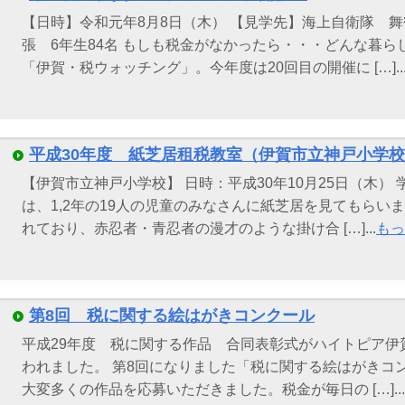
【日時】令和元年8月8日（木） 【見学先】海上自衛隊 舞
張 6年生84名 もしも税金がなかったら・・・どんな暮ら
「伊賀・税ウォッチング」。今年度は20回目の開催に […]..
平成30年度 紙芝居租税教室（伊賀市立神戸小学
【伊賀市立神戸小学校】 日時：平成30年10月25日（木）
は、1,2年の19人の児童のみなさんに紙芝居を見てもらい
れており、赤忍者・青忍者の漫才のような掛け合 […]...
もっ
第8回 税に関する絵はがきコンクール
平成29年度 税に関する作品 合同表彰式がハイトピア伊賀
われました。 第8回になりました「税に関する絵はがきコン
大変多くの作品を応募いただきました。税金が毎日の […]...