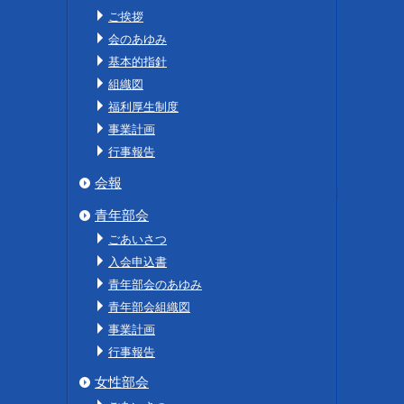
ご挨拶
会のあゆみ
基本的指針
組織図
福利厚生制度
事業計画
行事報告
会報
青年部会
ごあいさつ
入会申込書
青年部会のあゆみ
青年部会組織図
事業計画
行事報告
女性部会