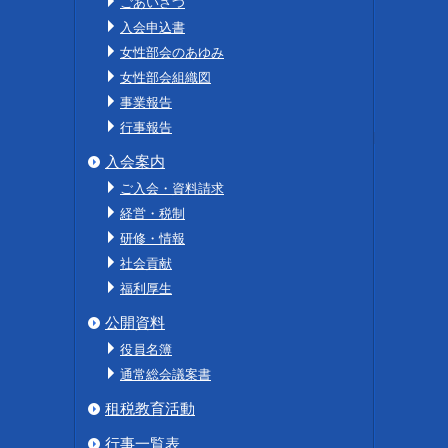
ごあいさつ
入会申込書
女性部会のあゆみ
女性部会組織図
事業報告
行事報告
入会案内
ご入会・資料請求
経営・税制
研修・情報
社会貢献
福利厚生
公開資料
役員名簿
通常総会議案書
租税教育活動
行事一覧表