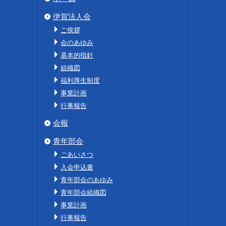
伊賀法人会
ご挨拶
会のあゆみ
基本的指針
組織図
福利厚生制度
事業計画
行事報告
会報
青年部会
ごあいさつ
入会申込書
青年部会のあゆみ
青年部会組織図
事業計画
行事報告