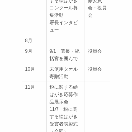
する絵はがき
修委員
コンクール募
会・役員
集活動
会
署長インタビ
ュー
8月
9月
9/1 署長・統
役員会
括官を囲んで
10月
未使用タオル
役員会
寄贈活動
11月
税に関する絵
はがき応募作
品展示会
11/7 税に関
する絵はがき
受賞者表彰式
（合同）