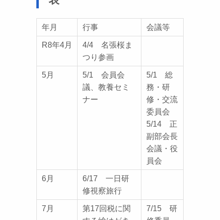
年月
行事
会議等
R8年4月
4/4 名張桜ま
つり参画
5月
5/1 会員会
5/1 総
議、教養セミ
務・研
ナー
修・交流
委員会
5/14 正
副部会長
会議・役
員会
6月
6/17 一日研
修視察旅行
7月
第17回税に関
7/15 研