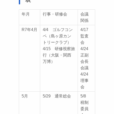
年月
行事・研修会
会議
関係
R7年4月
4/4 ゴルフコン
4/17
ペ（島ヶ原カン
監査
トリークラブ）
会
4/15 研修視察旅
4/24
行（大阪・関西
正副
万博）
会長
会議
4/24
理事
会
5月
5/29 通常総会
5/8
税制
委員