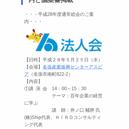
・・・平成28年度通常総会のご案
内・・・
【日時】平成２８年５月２５日（水）
【会場】
名張産業振興センターアスピ
ア
（名張市南町822-2）
【内容】
①講 演 会 14：00～15：30
テーマ：百年企業の経営
に学ぶ
講 師：井ノ口 輔胖 氏
(株)Ship代表、ＨＩＲＯコンサルティ
ング代表