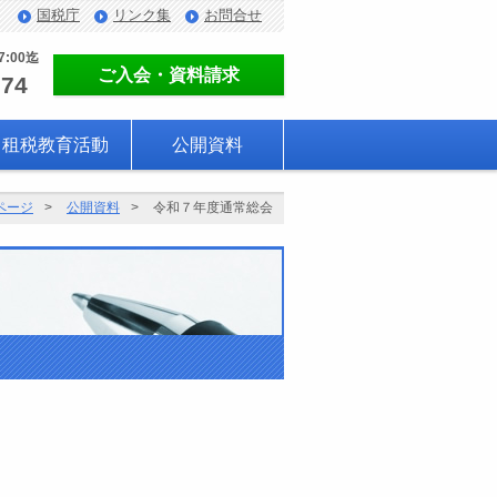
国税庁
リンク集
お問合せ
7:00迄
ご入会・資料請求
774
租税教育活動
公開資料
ページ
公開資料
令和７年度通常総会