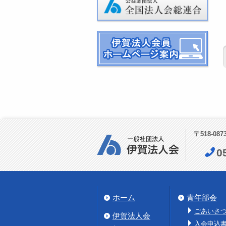
〒518-08
0
ホーム
青年部会
ごあいさ
伊賀法人会
入会申込