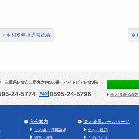
令和６年度通常総会
令
73
三重県伊賀市上野丸之内500番
ハイトピア伊賀3階
595-24-5774
0595-24-5796
個人情報保護方
入会案内
法人会員ホームページ
つ
ご入会・資料請求
土木・建築
書
経営・税制
ものづくり